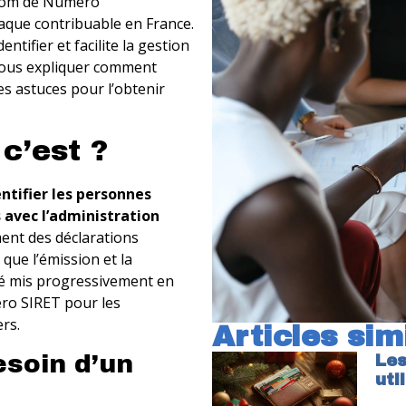
 nom de Numéro
chaque contribuable en France.
ntifier et facilite la gestion
 vous expliquer comment
es astuces pour l’obtenir
 c’est ?
ntifier les personnes
 avec l’administration
ment des déclarations
, que l’émission et la
 été mis progressivement en
ro SIRET pour les
ers.
Articles sim
esoin d’un
Les
uti