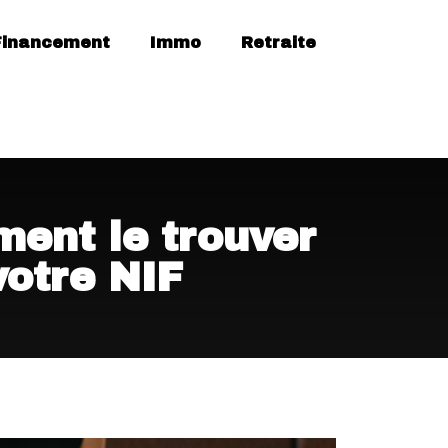
Financement
Immo
Retraite
ment le trouver
votre NIF