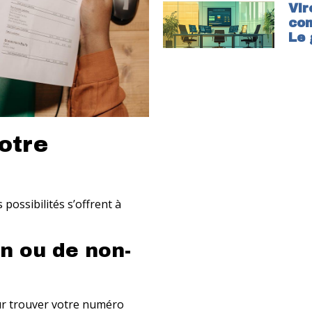
Vir
com
Le 
otre
possibilités s’offrent à
on ou de non-
our trouver votre numéro