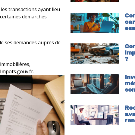
 les transactions ayant lieu
Com
r certaines démarches
car
ess
 de ses demandes auprès de
Com
imp
?
 immobilières,
 Impots.gouv.fr.
Inv
mét
son
Rec
ava
ren